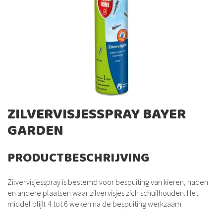
de
afbeeldingen-
gallerij
Ga
ZILVERVISJESSPRAY BAYER
naar
GARDEN
het
begin
van
PRODUCTBESCHRIJVING
de
afbeeldingen-
gallerij
Zilvervisjesspray is bestemd voor bespuiting van kieren, naden
en andere plaatsen waar zilvervisjes zich schuilhouden. Het
middel blijft 4 tot 6 weken na de bespuiting werkzaam.