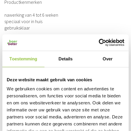
Productkenmerken
nawerking van 4 tot 6 weken
speciaal voor in huis
gebruiksklaar
Werkzame stoffen: permethrin en tetramethri
Gebruik biociden veilig, lees voor gebruik eerst het etiket en de
Toestemming
Details
Over
productinformatie.
NL-toelating. Dit product is enkel toegelaten voor
gebruik in Nederland
Deze website maakt gebruik van cookies
Toelating CTGB
We gebruiken cookies om content en advertenties te
personaliseren, om functies voor social media te bieden
en om ons websiteverkeer te analyseren. Ook delen we
informatie over uw gebruik van onze site met onze
€ 11,40
partners voor social media, adverteren en analyse. Deze
partners kunnen deze gegevens combineren met andere
€ 13,79
informatie die u aan ze heeft verstrekt of die ze hebben