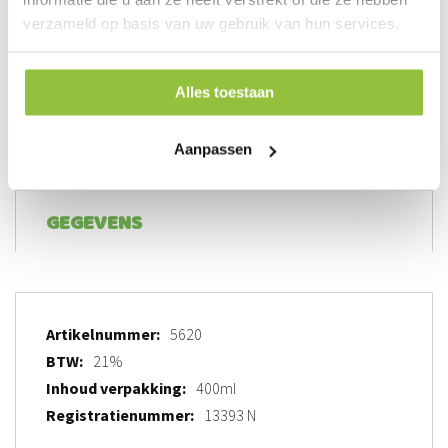
verzameld op basis van uw gebruik van hun services.
Aantal
In kruiwagen
Alles toestaan
Aanpassen
GEGEVENS
Meer
5620
informatie
21%
400ml
13393 N