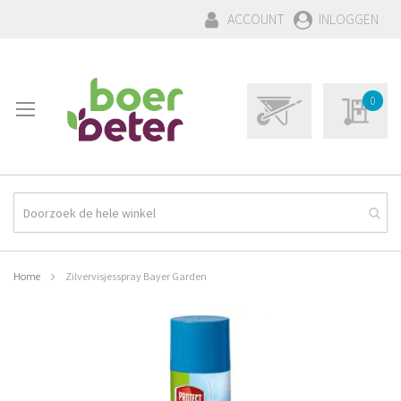
GA
ACCOUNT
INLOGGEN
NAAR
DE
INHOUD
WINKELWAGEN:
Winkelwagen
0
0
Mijn aa
Product(en)
Home
Zilvervisjesspray Bayer Garden
Ga
naar
het
einde
van