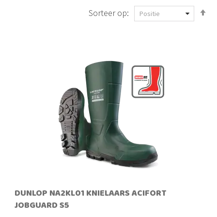
V
Sorteer op:
h
n
la
so
DUNLOP NA2KL01 KNIELAARS ACIFORT
JOBGUARD S5