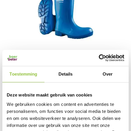
DUNLOP PUROFORT CA61631 FOODPRO
MULTIGRIP S4
€ 60,01
Toestemming
Details
Over
€ 72,61
Slechts
IN KRUIWAGEN
Deze website maakt gebruik van cookies
We gebruiken cookies om content en advertenties te
personaliseren, om functies voor social media te bieden
en om ons websiteverkeer te analyseren. Ook delen we
informatie over uw gebruik van onze site met onze