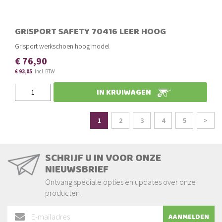
GRISPORT SAFETY 70416 LEER HOOG
Grisport werkschoen hoog model
€ 76,90
€ 93,05
Slechts
IN KRUIWAGEN
Pagina
U lees momenteel pagina
Pagina
Pagina
Pagina
Pagina
Pagin
1
2
3
4
5
>
SCHRIJF U IN VOOR ONZE
NIEUWSBRIEF
Ontvang speciale opties en updates over onze
producten!
Abonneer
AANMELDEN
u