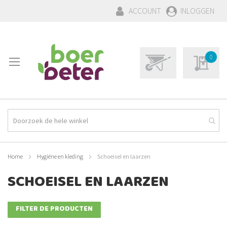
GA
ACCOUNT
INLOGGEN
NAAR
DE
INHOUD
WINKELWAGEN:
Winkelwagen
0
0
Mijn aa
Product(en)
Home
Hygiëne en kleding
Schoeisel en laarzen
SCHOEISEL EN LAARZEN
FILTER DE PRODUCTEN