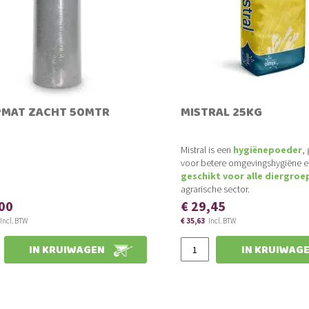
MAT ZACHT 50MTR
MISTRAL 25KG
Mistral is een
hygiënepoeder
,
voor betere omgevingshygiëne en
geschikt voor alle diergroe
agrarische sector.
,00
€ 29,45
€ 35,63
€ 26,95
€ 32,61
IN KRUIWAGEN
IN KRUIWAG
Slechts