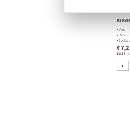
BIGG
• Voor 
• RVS
• 1e-kwa
€ 7,2
€ 8,77