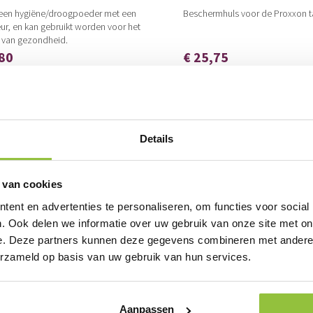
 een hygiëne/droogpoeder met een
Beschermhuls voor de Proxxon ta
eur, en kan gebruikt worden voor het
 van gezondheid.
,80
€ 25,75
€ 31,16
IN KRUIWAGEN
IN KRUIWAG
Details
 van cookies
ent en advertenties te personaliseren, om functies voor social
. Ook delen we informatie over uw gebruik van onze site met on
e. Deze partners kunnen deze gegevens combineren met andere i
erzameld op basis van uw gebruik van hun services.
Aanpassen