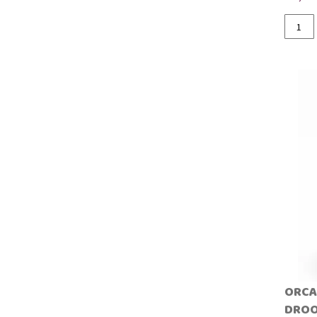
Slechts
ORCA
DRO