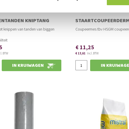
ENTANDEN KNIPTANG
STAARTCOUPEERDER
het knippen van tanden van biggen
Coupeermes tbv HSGM coupeer
liteit
5
€ 11,25
€ 13,61
Slechts
IN KRUIWAGEN
IN KRUIWAG