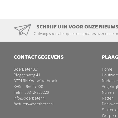
SCHRIJF U IN VOOR ONZE NIEUW
Ontvang speciale opties en updates over onze p
CONTACTGEGEVENS
PLAAG
BoerBeter B.V.
Home
Plaggenweg 41
Houtwor
3774 RN Kootwijkerbroek
Maden en
KvKnr : 96027908
Vogelmij
Telnr :
0342-200220
Muizen
info@boerbeter.nl
Ratten
facturen@boerbeter.nl
Drinkwat
Stallen 
Wespen