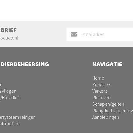
SBRIEF
Abonneer
u
roducten!
op
onze
nieuwsbrief
DIERBEHEERSING
NAVIGATIE
Home
m
Rundvee
 Vliegen
Varkens
t/Bloedluis
Pluimvee
Schapen/geiten
Plaagdierbeheersing
ersysteem reinigen
Aanbiedingen
ontsmetten