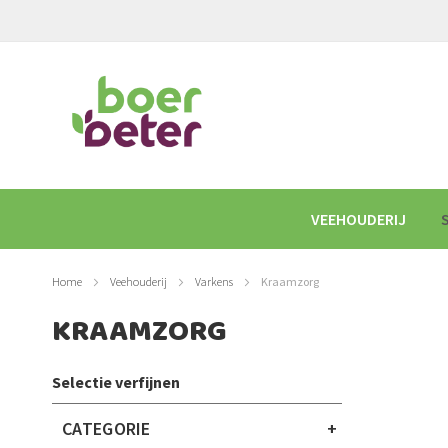
GA
NAAR
DE
INHOUD
VEEHOUDERIJ
Home
Veehouderij
Varkens
Kraamzorg
KRAAMZORG
Selectie verfijnen
CATEGORIE