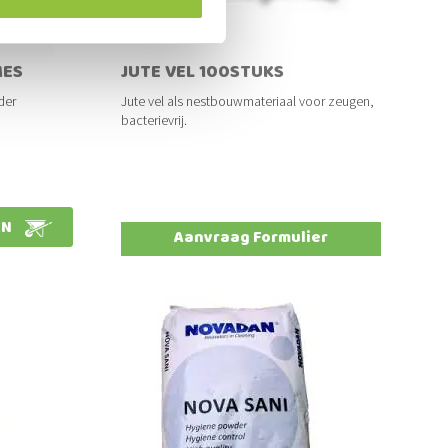
MES
JUTE VEL 100STUKS
der
Jute vel als nestbouwmateriaal voor zeugen,
bacterievrij.
EN
Aanvraag Formulier