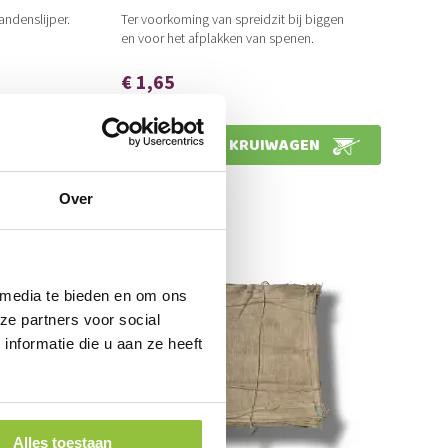
ndenslijper.
Ter voorkoming van spreidzit bij biggen
en voor het afplakken van spenen.
€ 1,65
€ 2,00
Slechts
EN
IN KRUIWAGEN
Over
 media te bieden en om ons
ze partners voor social
nformatie die u aan ze heeft
Alles toestaan