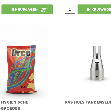
€ 5,36
€ 5,84
IN KRUIWAGEN
IN KRUIWAG
Slechts
 HYGIENISCHE
RVS HULS TANDENSLIJ
OGPOEDER