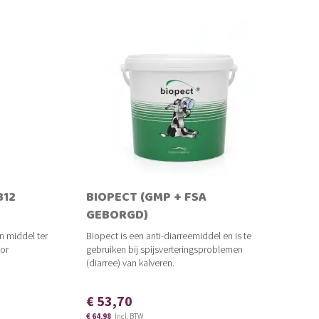
B12
BIOPECT (GMP + FSA
GEBORGD)
n middel ter
Biopect is een anti-diarreemiddel en is te
or
gebruiken bij spijsverteringsproblemen
(diarree) van kalveren.
€ 53,70
€ 64,98