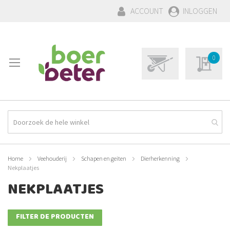
GA
ACCOUNT
INLOGGEN
NAAR
DE
INHOUD
WINKELWAGEN:
Winkelwagen
0
0
Mijn aa
Product(en)
Home
Veehouderij
Schapen en geiten
Dierherkenning
Nekplaatjes
NEKPLAATJES
FILTER DE PRODUCTEN