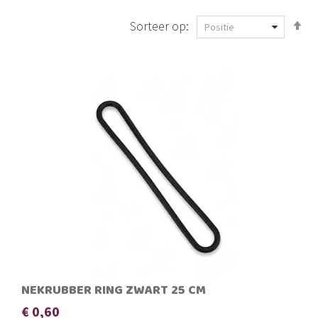
V
Sorteer op:
h
n
la
so
NEKRUBBER RING ZWART 25 CM
€ 0,60