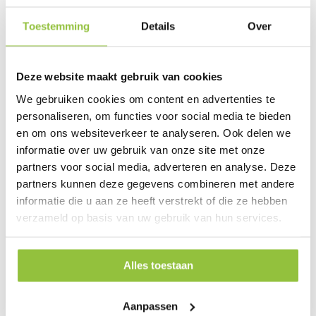
Toestemming
Details
Over
Deze website maakt gebruik van cookies
NEKPLAATJE GEEL BEDRUKT 25 STUKS
We gebruiken cookies om content en advertenties te
personaliseren, om functies voor social media te bieden
Het nekplaatje is een identificatie label voor rundvee of schapen.
en om ons websiteverkeer te analyseren. Ook delen we
€ 26,05
informatie over uw gebruik van onze site met onze
€ 31,52
partners voor social media, adverteren en analyse. Deze
partners kunnen deze gegevens combineren met andere
IN KRUIWAGEN
informatie die u aan ze heeft verstrekt of die ze hebben
verzameld op basis van uw gebruik van hun services.
Alles toestaan
Aanpassen