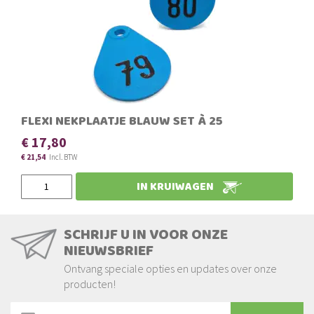
FLEXI NEKPLAATJE BLAUW SET À 25
€ 17,80
€ 21,54
IN KRUIWAGEN
SCHRIJF U IN VOOR ONZE
NIEUWSBRIEF
Ontvang speciale opties en updates over onze
producten!
Abonneer