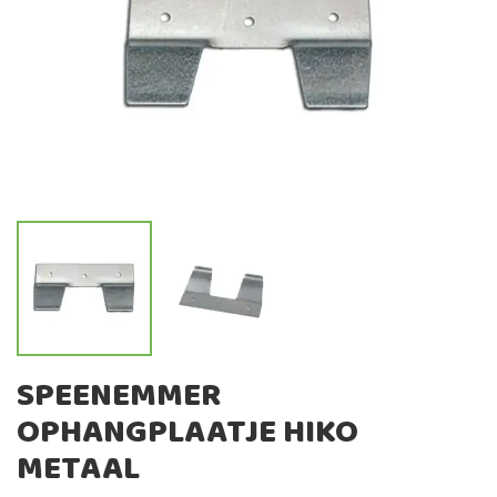
de
afbeeldingen-
gallerij
Ga
SPEENEMMER
naar
OPHANGPLAATJE HIKO
het
begin
METAAL
van
de