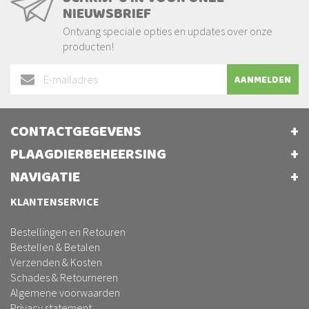
NIEUWSBRIEF
Ontvang speciale opties en updates over onze
producten!
Abonneer
AANMELDEN
u
op
onze
CONTACTGEGEVENS
nieuwsbrief
PLAAGDIERBEHEERSING
NAVIGATIE
KLANTENSERVICE
Bestellingen en Retouren
Bestellen & Betalen
Verzenden & Kosten
Schades & Retourneren
Algemene voorwaarden
Privacy statement