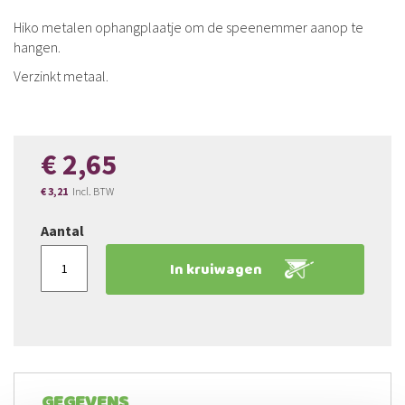
afbeeldingen-
Hiko metalen ophangplaatje om de speenemmer aanop te
gallerij
hangen.
Verzinkt metaal.
€ 2,65
€ 3,21
Aantal
In kruiwagen
GEGEVENS