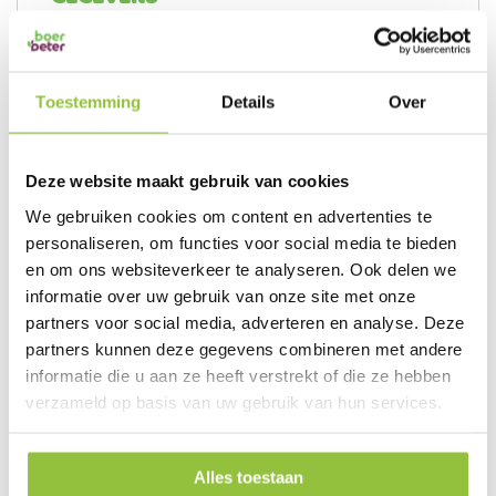
Toestemming
Details
Over
Meer
4997
informatie
melkemmers
21%
Deze website maakt gebruik van cookies
1 stuks
We gebruiken cookies om content en advertenties te
10
personaliseren, om functies voor social media te bieden
en om ons websiteverkeer te analyseren. Ook delen we
informatie over uw gebruik van onze site met onze
partners voor social media, adverteren en analyse. Deze
PRODUCT AANVRAAG
partners kunnen deze gegevens combineren met andere
informatie die u aan ze heeft verstrekt of die ze hebben
verzameld op basis van uw gebruik van hun services.
DIT VIND JE MISSCHIEN OOK INTERESSANT
Alles toestaan