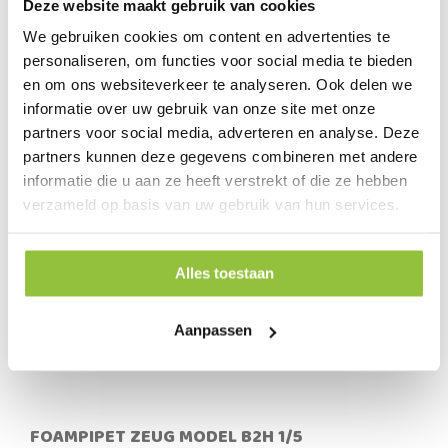
FOAMPIPET MODEL G1H 1/5
Deze website maakt gebruik van cookies
5 pipet in folieverpakking.
We gebruiken cookies om content en advertenties te
personaliseren, om functies voor social media te bieden
500 stuks in doos.
€ 50,00
en om ons websiteverkeer te analyseren. Ook delen we
informatie over uw gebruik van onze site met onze
€ 60,50
partners voor social media, adverteren en analyse. Deze
IN KRUIWAGEN
partners kunnen deze gegevens combineren met andere
informatie die u aan ze heeft verstrekt of die ze hebben
verzameld op basis van uw gebruik van hun services.
Alles toestaan
Aanpassen
FOAMPIPET ZEUG MODEL B2H 1/5