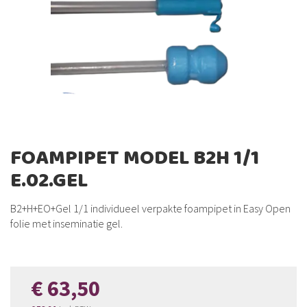
de
afbeeldingen-
gallerij
Ga
FOAMPIPET MODEL B2H 1/1
naar
E.02.GEL
het
begin
van
B2+H+EO+Gel 1/1 individueel verpakte foampipet in Easy Open
de
folie met inseminatie gel.
afbeeldingen-
gallerij
€ 63,50