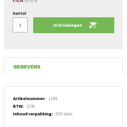
€ 76,84
Aantal
In kruiwagen
GEGEVENS
Meer
1249
informatie
21%
500 stuks