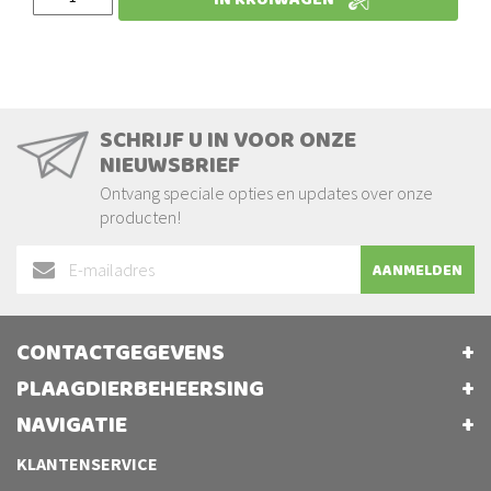
IN KRUIWAGEN
SCHRIJF U IN VOOR ONZE
NIEUWSBRIEF
Ontvang speciale opties en updates over onze
producten!
Abonneer
AANMELDEN
u
op
onze
CONTACTGEGEVENS
nieuwsbrief
PLAAGDIERBEHEERSING
NAVIGATIE
KLANTENSERVICE