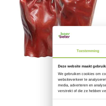
afbeeldingen-
gallerij
Toestemming
Ga
naar
Deze website maakt gebruik
het
We gebruiken cookies om cont
begin
websiteverkeer te analyseren
van
media, adverteren en analys
de
verstrekt of die ze hebben v
afbeeldingen-
gallerij