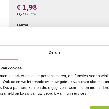
€ 1,98
€ 2,40
Aantal
In kruiwagen
Details
GEGEVENS
PRODUCT AANVRAAG
 van cookies
ent en advertenties te personaliseren, om functies voor social
. Ook delen we informatie over uw gebruik van onze site met on
Meer
Artikelnummer
2013
e. Deze partners kunnen deze gegevens combineren met andere i
informatie
BTW
21%
erzameld op basis van uw gebruik van hun services.