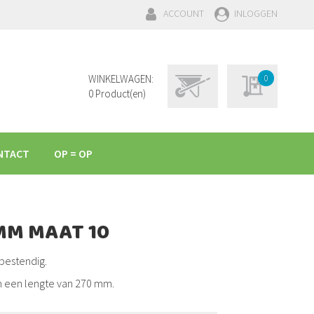
ACCOUNT
INLOGGEN
Winkelwagen
WINKELWAGEN:
0
Mijn aanvraag
0
Product(en)
NTACT
OP = OP
MM MAAT 10
bestendig.
 een lengte van 270 mm.