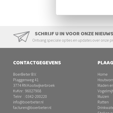
SCHRIJF U IN VOOR ONZE NIEUW
Ontvang speciale opties en updates over onze p
CONTACTGEGEVENS
PLAAG
BoerBeter B.V.
Home
Plaggenweg 41
Houtwor
3774 RN Kootwijkerbroek
Maden en
KvKnr : 96027908
Vogelmij
Telnr :
0342-200220
Muizen
info@boerbeter.nl
Ratten
facturen@boerbeter.nl
Drinkwat