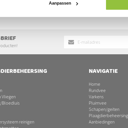
Aanpassen
SBRIEF
Abonneer
u
roducten!
op
onze
nieuwsbrief
DIERBEHEERSING
NAVIGATIE
Home
m
Rundvee
 Vliegen
Varkens
t/Bloedluis
Pluimvee
Schapen/geiten
Plaagdierbeheersing
ersysteem reinigen
Aanbiedingen