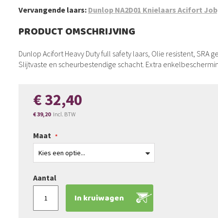
Vervangende laars:
Dunlop NA2D01 Knielaars Acifort Jo
PRODUCT OMSCHRIJVING
Dunlop Acifort Heavy Duty full safety laars, Olie resistent, SRA 
Slijtvaste en scheurbestendige schacht. Extra enkelbeschermin
€ 32,40
€ 39,20
Slechts
Maat
Aantal
In kruiwagen