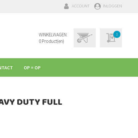
ACCOUNT
INLOGGEN
Winkelwagen
WINKELWAGEN:
0
Mijn aanvraag
0
Product(en)
NTACT
OP = OP
AVY DUTY FULL