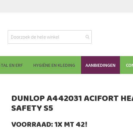
STAL EN ERF
HYGIËNE EN KLEDING
AANBIEDINGEN
CO
DUNLOP A442031 ACIFORT HE
SAFETY S5
VOORRAAD: 1X MT 42!