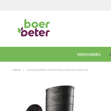
GA
NAAR
DE
INHOUD
VEEHOUDERIJ
Home
Dunlop A442031 Acifort Heavy Duty full safety S5
Ga
naar
het
einde
van
de