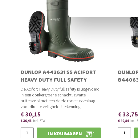
DUNLOP A442631 S5 ACIFORT
DUNLOP
HEAVY DUTY FULL SAFETY
B44063
De Acifort Heavy Duty full safety is uitgevoerd
in een donkergroene schacht, zwarte
buitenzool met een derde rode tussenlaag
voor directe veiligheidsherkenning.
€ 30,15
€ 33,7
€ 36,48
€ 40,84
Slechts
IN KRUIWAGEN