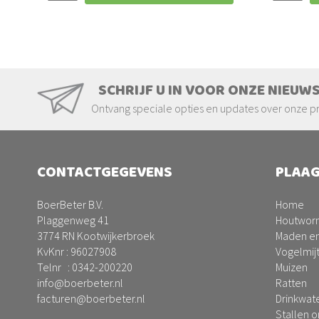
SCHRIJF U IN VOOR ONZE NIEUW
Ontvang speciale opties en updates over onze p
CONTACTGEGEVENS
PLAAG
BoerBeter B.V.
Home
Plaggenweg 41
Houtwor
3774 RN Kootwijkerbroek
Maden en
KvKnr : 96027908
Vogelmij
Telnr :
0342-200220
Muizen
info@boerbeter.nl
Ratten
facturen@boerbeter.nl
Drinkwat
Stallen 