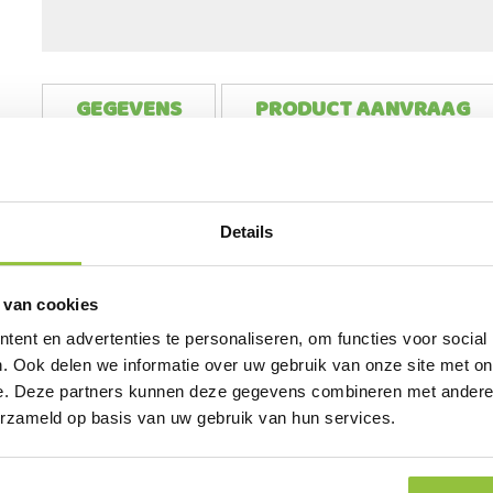
GEGEVENS
PRODUCT AANVRAAG
Meer
Artikelnummer
Dunlop A442031 Acifort Heavy Dut
informatie
BTW
21%
Details
Inhoud verpakking
1 paar
 van cookies
ent en advertenties te personaliseren, om functies voor social
. Ook delen we informatie over uw gebruik van onze site met on
e. Deze partners kunnen deze gegevens combineren met andere i
DIT VIND JE MISSCHIEN OOK INTERESSANT
erzameld op basis van uw gebruik van hun services.