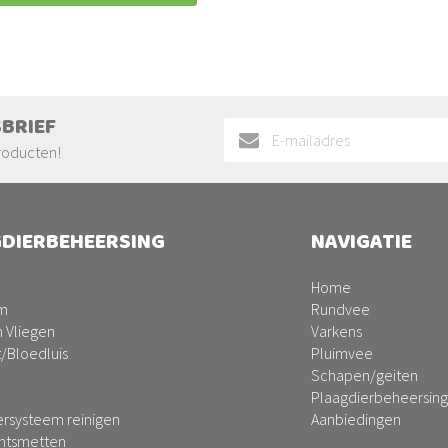
SBRIEF
Abonneer
u
roducten!
op
onze
nieuwsbrief
DIERBEHEERSING
NAVIGATIE
Home
m
Rundvee
 Vliegen
Varkens
t/Bloedluis
Pluimvee
Schapen/geiten
Plaagdierbeheersing
ersysteem reinigen
Aanbiedingen
ontsmetten