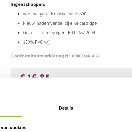
Eigenschappen:
voor halfgelaatsmasker serie 8000
Nieuw inademventiel bij elke cartridge
Gecertificeerd volgens EN14387:2004
100% PVC-vrij
Conformiteitsverklaring Nr. 8900 Rev. A ⇓
€ 16,85
€ 20,39
Aantal
Details
In kruiwagen
 van cookies