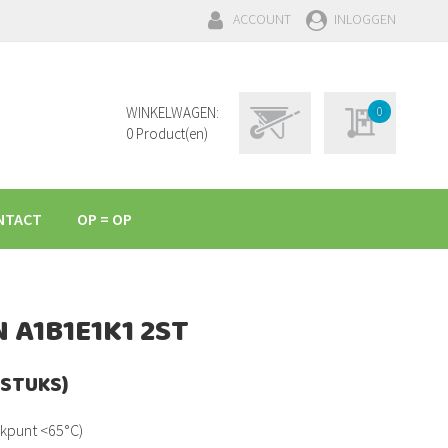
ACCOUNT
INLOGGEN
Winkelwagen
WINKELWAGEN:
0
Mijn aanvraag
0
Product(en)
NTACT
OP = OP
A1B1E1K1 2ST
 STUKS)
kpunt <65°C)