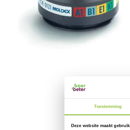
afbeeldingen-
gallerij
Ga
naar
het
begin
van
de
afbeeldingen-
gallerij
Toestemming
Deze website maakt gebruik