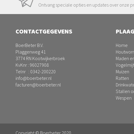
Ontvang speciale opties en updates over onze p
CONTACTGEGEVENS
PLAAG
BoerBeter B.V.
Home
Plaggenweg 41
Houtwor
3774 RN Kootwijkerbroek
Maden en
KvKnr : 96027908
Vogelmij
Telnr :
0342-200220
Muizen
info@boerbeter.nl
Ratten
facturen@boerbeter.nl
Drinkwat
Stallen 
Wespen
Copyright © Boerbeter 2020