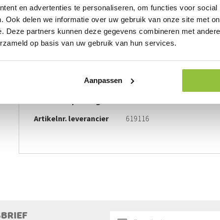
ent en advertenties te personaliseren, om functies voor social
. Ook delen we informatie over uw gebruik van onze site met on
GEGEVENS
PRODUCT AANVRAAG
e. Deze partners kunnen deze gegevens combineren met andere i
erzameld op basis van uw gebruik van hun services.
Meer
Artikelnummer
1027
informatie
Aanpassen
BTW
21%
Inhoud verpakking
2 stuks
Artikelnr. leverancier
619116
SBRIEF
Abonneer