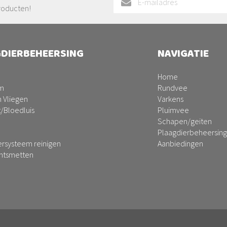
u
roducten!
op
onze
nieuwsbrief
DIERBEHEERSING
NAVIGATIE
Home
m
Rundvee
 Vliegen
Varkens
t/Bloedluis
Pluimvee
Schapen/geiten
Plaagdierbeheersing
ersysteem reinigen
Aanbiedingen
ontsmetten